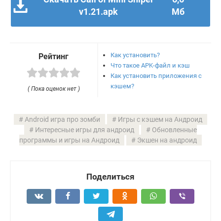
v1.21.apk
Мб
Как установить?
Рейтинг
Что такое APK-файл и кэш
Как установить приложения с
кэшем?
( Пока оценок нет )
Android игра про зомби
Игры с кэшем на Андроид
Интересные игры для андроид
Обновленные
программы и игры на Андроид
Экшен на андроид
Поделиться