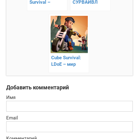
Survival –
СУРВАЙВЛ
уничтожайте
ЗОМБИ ШУТЕР –
зомби с
поборите
воздуха!
эпидемию
Cube Survival:
LDoE – мир
после
апокалипсиса
Добавить комментарий
Имя
Email
Комментарий