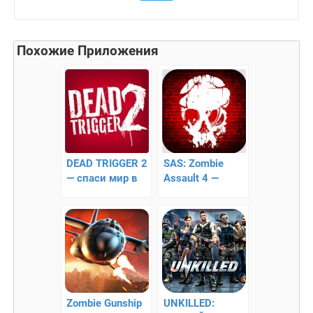
Похожие Приложения
DEAD TRIGGER 2
SAS: Zombie
— спаси мир в
Assault 4 —
лучшем зомби-
мясной
шутере!
двухстиковый
шутер
Zombie Gunship
UNKILLED: