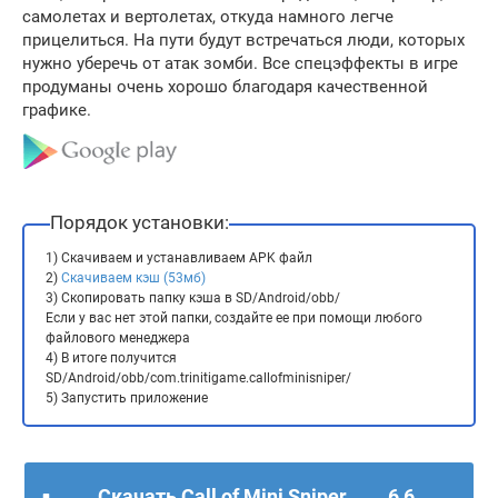
самолетах и вертолетах, откуда намного легче
прицелиться. На пути будут встречаться люди, которых
нужно уберечь от атак зомби. Все спецэффекты в игре
продуманы очень хорошо благодаря качественной
графике.
Порядок установки:
1) Скачиваем и устанавливаем APK файл
2)
Скачиваем кэш (53мб)
3) Скопировать папку кэша в SD/Android/obb/
Если у вас нет этой папки, создайте ее при помощи любого
файлового менеджера
4) В итоге получится
SD/Android/obb/com.trinitigame.callofminisniper/
5) Запустить приложение
Скачать Call of Mini Sniper
6,6