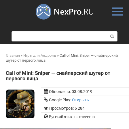
Skip
to
content
П
о
и
с
Главная
»
Игры для Андроид
»
Call of Mini: Sniper — снайперский
к
шутер от первого лица
:
Call of Mini: Sniper — снайперский шутер от
первого лица
Обновлено:
03.08.2019
Google Play:
Открыть
Просмотров: 6 284
Русский язык: не известно