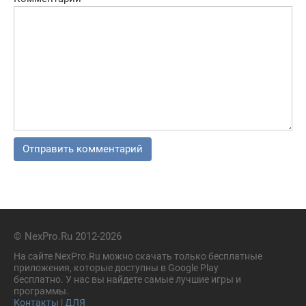
© NexPro.Ru 2012-2026
На сайте NexPro.Ru можно скачать только бесплатные
приложения, которые доступны в Google Play
бесплатно. У нас вы найдете самые лучшие игры и
программы.
Контакты
|
ДЛЯ