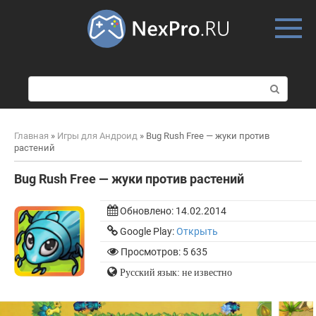
Skip
to
content
П
о
и
с
Главная
»
Игры для Андроид
»
Bug Rush Free — жуки против
к
растений
:
Bug Rush Free — жуки против растений
Обновлено:
14.02.2014
Google Play:
Открыть
Просмотров: 5 635
Русский язык: не известно