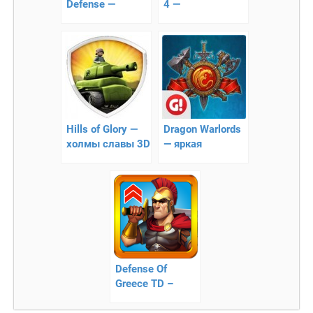
Defense —
4 —
Интересная игра
Захватывающий
для Android
RGP
Hills of Glory —
Dragon Warlords
холмы славы 3D
— яркая
экономическая
стратегия
Defense Of
Greece TD –
незабываемый