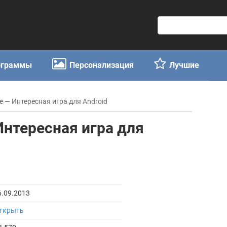
П
о
и
с
ограммы
Персонализация
Лучшие
к
:
e — Интересная игра для Android
Интересная игра для
6.09.2013
ткрыть