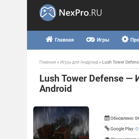
Skip
to
content
Главная
Игры
Пр
Главная
»
Игры для Андроид
»
Lush Tower Defens
Lush Tower Defense — 
Android
Обновлено:
0
Google Play:
О