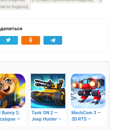
гии на Андроид
делиться
 Bunny 2:
Tank ON 2 —
MechCom 3 —
calypse —
Jeep Hunter –
3D RTS –
иты
бесстрашная
сражение в