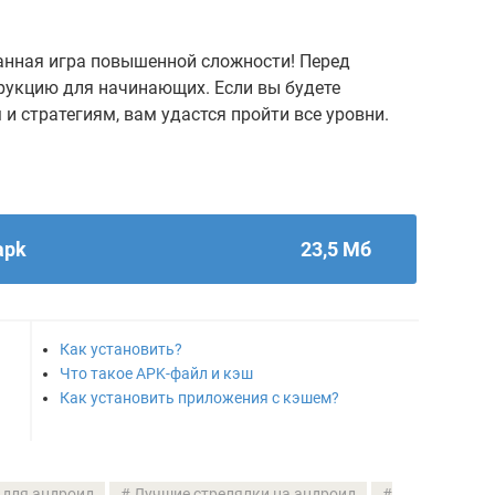
данная игра повышенной сложности! Перед
трукцию для начинающих. Если вы будете
 стратегиям, вам удастся пройти все уровни.
apk
23,5 Мб
Как установить?
Что такое APK-файл и кэш
Как установить приложения с кэшем?
 для андроид
Лучшие стрелялки на андроид