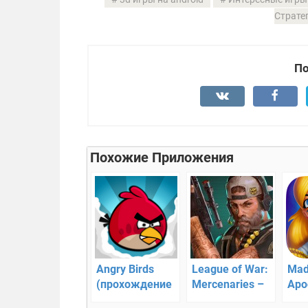
Страте
По
Похожие Приложения
Angry Birds
League of War:
Mad
(прохождение
Mercenaries –
Apo
для Android)
военная
защ