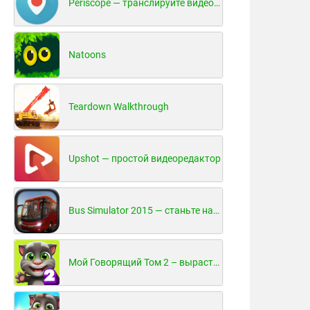
Periscope — транслируйте видео в реальном времени!
Natoons
Teardown Walkthrough
Upshot — простой видеоредактор
Bus Simulator 2015 — станьте настоящим водителем автобуса!
Мой Говорящий Том 2 – вырасти и воспитай своего котенка