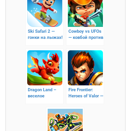
Ski Safari 2 —
Cowboy vs UFOs
гонки на лыжах!
— ковбой против
нло
Dragon Land –
Fire Frontier:
веселое
Heroes of Valor —
платформер-
экшен
приключение в
платформер
стране драконов