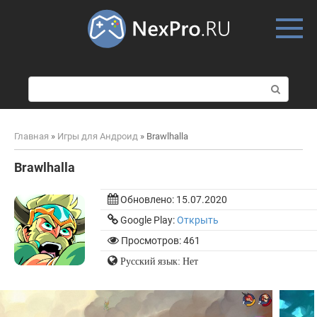
Skip
to
content
П
о
и
с
Главная
»
Игры для Андроид
»
Brawlhalla
к
:
Brawlhalla
Обновлено:
15.07.2020
Google Play:
Открыть
Просмотров: 461
Русский язык: Нет