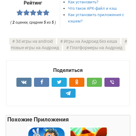
Как установить?
Рейтинг
Что такое APK-файл и кэш
Как установить приложения с
кэшем?
(
2
оценки, среднее
5
из
5
)
3d игры на android
Игры на Андроид без кеша
Новые игры на Андроид
Платформеры на Андроид
Поделиться
Похожие Приложения