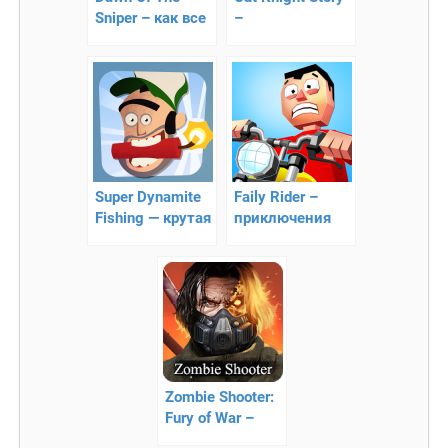
Sniper – как все
–
происходит во
противостояние
время
котов
апокалипсиса
Super Dynamite
Faily Rider –
Fishing — крутая
приключения
рыбалка с
Фила на
динамитом
мотоцикле
Zombie Shooter:
Fury of War –
остановите