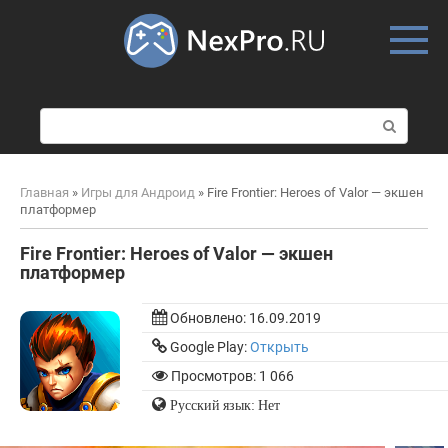
Skip
to
content
П
о
и
с
Главная
»
Игры для Андроид
»
Fire Frontier: Heroes of Valor — экшен
к
платформер
:
Fire Frontier: Heroes of Valor — экшен
платформер
Обновлено:
16.09.2019
Google Play:
Открыть
Просмотров: 1 066
Русский язык: Нет