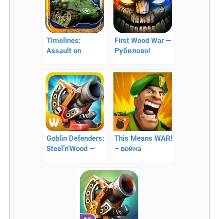
Timelines:
First Wood War —
Assault on
Рубилово!
America — 3D
стратегия
Goblin Defenders:
This Means WAR!
Steel’n’Wood —
– война
стратегия в
начинается!
стиле Tower
Defense