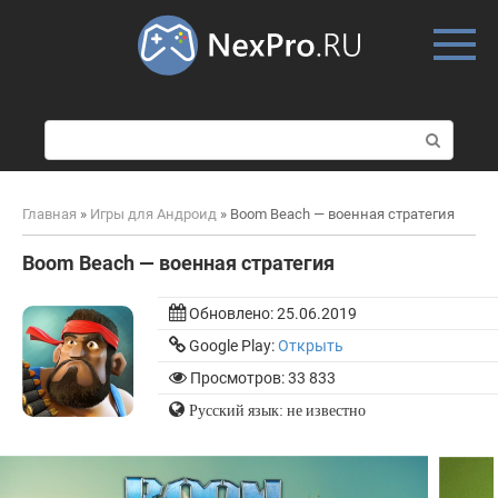
Skip
to
content
П
о
и
с
Главная
»
Игры для Андроид
»
Boom Beach — военная стратегия
к
:
Boom Beach — военная стратегия
Обновлено:
25.06.2019
Google Play:
Открыть
Просмотров: 33 833
Русский язык: не известно