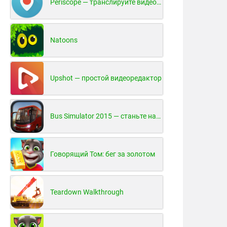
Periscope — транслируйте видео в реальном времени!
Natoons
Upshot — простой видеоредактор
Bus Simulator 2015 — станьте настоящим водителем автобуса!
Говорящий Том: бег за золотом
Teardown Walkthrough