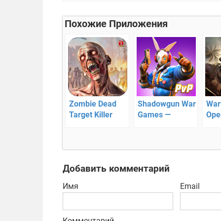
Похожие Приложения
Zombie Dead
Shadowgun War
War
Target Killer
Games —
Ope
Survival : Free
Мобильный
PVP
games
сетевой шутер
Шут
5на5
Добавить комментарий
Имя
Email
Комментарий