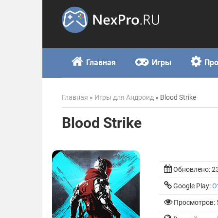
Skip
to
content
Главная
Игры
Пр
Главная
»
Игры для Андроид
»
Blood Strike
Blood Strike
Обновлено:
2
Google Play:
О
Просмотров: 