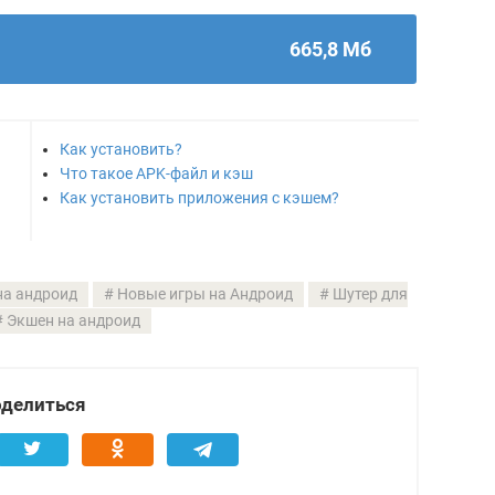
665,8 Мб
Как установить?
Что такое APK-файл и кэш
Как установить приложения с кэшем?
на андроид
Новые игры на Андроид
Шутер для
Экшен на андроид
делиться