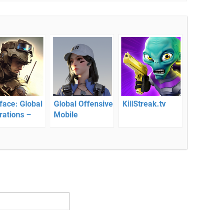
face: Global
Global Offensive
KillStreak.tv
rations –
Mobile
 Экшен-
ер