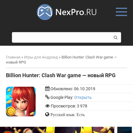
Skip
to
content
П
о
и
с
Главная
»
Игры для Андроид
»
Billion Hunter: Clash War game —
к
новый RPG
:
Billion Hunter: Clash War game — новый RPG
Обновлено:
06.10.2019
Google Play:
Открыть
Просмотров: 3 978
Русский язык: Есть