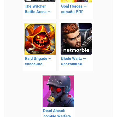
The Witcher
Goal Heroes —
Battle Arena —
онлайн РПГ
MOBA
Raid Brigade –
Blade Waltz —
спасение
настоящая
королевства
боевая RPG!
Dead Ahead:
Zombie Warfare