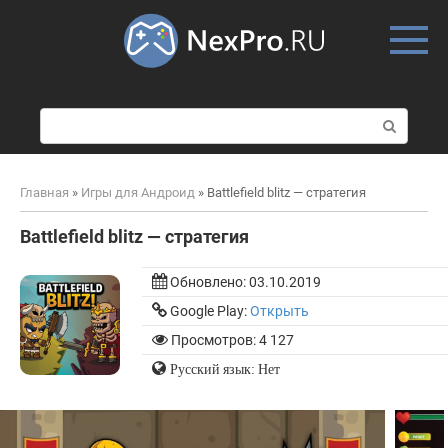
Skip
to
content
П
о
и
с
Главная
»
Игры для Андроид
»
Battlefield blitz — стратегия
к
:
Battlefield blitz — стратегия
Обновлено:
03.10.2019
Google Play:
Открыть
Просмотров: 4 127
Русский язык: Нет