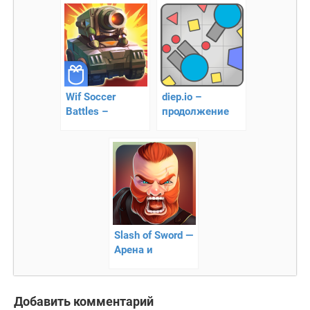
Зомби
гоблинами
Wif Soccer
diep.io –
Battles –
продолжение
танковые
популярной
сражения
стратегии
Slash of Sword —
Арена и
Сражения
Добавить комментарий