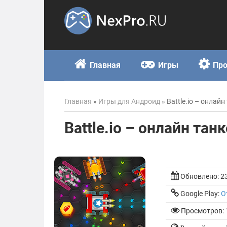
Skip
to
content
Главная
Игры
Пр
Главная
»
Игры для Андроид
»
Battle.io – онлай
Battle.io – онлайн та
Обновлено:
2
Google Play:
О
Просмотров: 