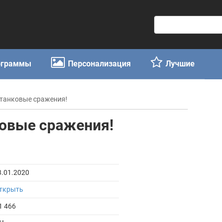
П
о
и
с
ограммы
Персонализация
Лучшие
к
:
н танковые сражения!
нковые сражения!
3.01.2020
ткрыть
1 466