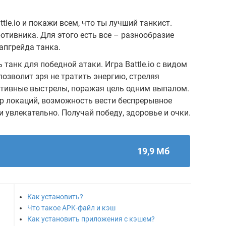
attle.io и покажи всем, что ты лучший танкист.
отивника. Для этого есть все – разнообразие
апгрейда танка.
 танк для победной атаки. Игра Battle.io с видом
позволит зря не тратить энергию, стреляя
ктивные выстрелы, поражая цель одним выпалом.
р локаций, возможность вести беспрерывное
и увлекательно. Получай победу, здоровье и очки.
19,9 Мб
Как установить?
Что такое APK-файл и кэш
Как установить приложения с кэшем?