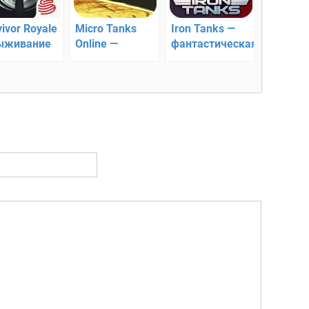
ivor Royale
Micro Tanks
Iron Tanks —
ыживание
Online —
фантастическая,
острове
Multiplayer
спортивная
Arena Battle —
онлайн
онлайн
игрушка
танковые
сражения