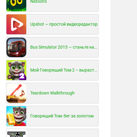
Natoons
Upshot — простой видеоредактор
Bus Simulator 2015 — станьте настоящим водителем автобуса!
Мой Говорящий Том 2 – вырасти и воспитай своего котенка
Teardown Walkthrough
Говорящий Том: бег за золотом