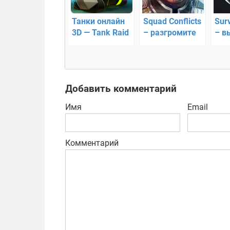
Танки онлайн
Squad Conflicts
Surv
3D — Tank Raid
– разгромите
– в
врагов
на 
Добавить комментарий
Имя
Email
Комментарий