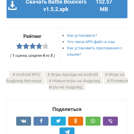
Скачать Battle Bouncers
152.57
v1.5.2.apk
MB
Как установить?
Рейтинг
Что такое APK-файл и кэш
Как установить приложения с
кэшем?
(
1
оценка, среднее
4
из
5
)
Android RPG
Игры Аркада на android
Игры на
Андроид без кеша
Новые игры на Андроид
Ролевые
игры на Андроид
Поделиться