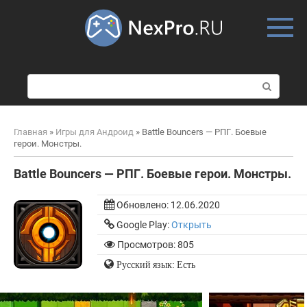
Skip
to
content
П
о
и
с
Главная
»
Игры для Андроид
»
Battle Bouncers — РПГ. Боевые
к
герои. Монстры.
:
Battle Bouncers — РПГ. Боевые герои. Монстры.
Обновлено:
12.06.2020
Google Play:
Открыть
Просмотров: 805
Русский язык: Есть