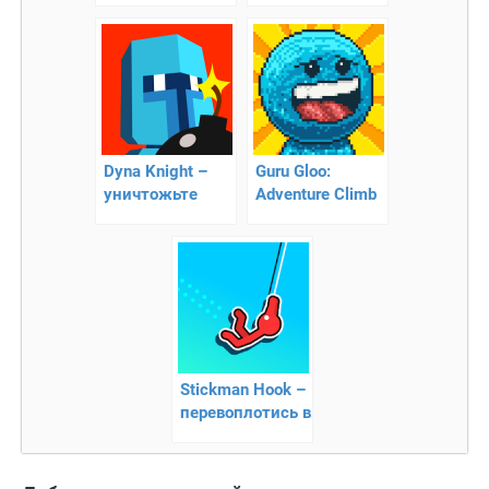
смертная тень 2
Dyna Knight –
Guru Gloo:
уничтожьте
Adventure Climb
врагов
– пиксельная
аркада про
желейного
человечка!
Stickman Hook –
перевоплотись в
паука!