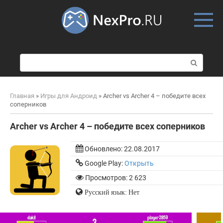
Skip
to
content
П
о
и
с
Главная
»
Игры для Андроид
»
Archer vs Archer 4 – победите всех
к
соперников
:
Archer vs Archer 4 – победите всех соперников
Обновлено:
22.08.2017
Google Play:
Открыть
Просмотров: 2 623
Русский язык: Нет