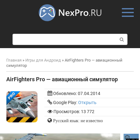
Skip
to
content
П
о
и
с
Главная
»
Игры для Андроид
»
AirFighters Pro — авиационный
к
симулятор
:
AirFighters Pro — авиационный симулятор
Обновлено:
07.04.2014
Google Play:
Открыть
Просмотров: 13 772
Русский язык: не известно