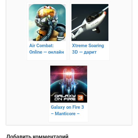
выжить любой
полета
ценой
Air Combat:
Xtreme Soaring
Online — онлайн
3D — дарит
симулятор
возможность
самолета
парить в
воздухе
Galaxy on Fire 3
– Manticore –
фантастическое
путешествие
Добавить комментарий