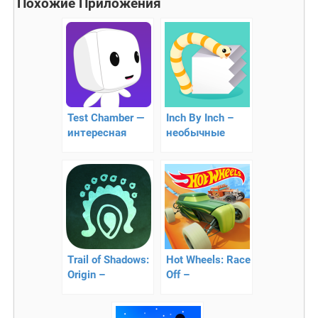
Похожие Приложения
Test Chamber —
Inch By Inch –
интересная
необычные
головоломка
пазлы
Trail of Shadows:
Hot Wheels: Race
Origin –
Off –
попробуйте
сумасшедшая
разгадать все
гонка