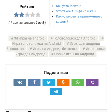
Как установить?
Рейтинг
Что такое APK-файл и кэш
Как установить приложения с
кэшем?
(
1
оценка, среднее
2
из
5
)
3d игры на android
Головоломки для Android
Игра головоломка на Android
Игры для андроид
бесплатно
Игры на Андроид без кеша
Интересные
игры для андроид
Новые игры на Андроид
Поделиться