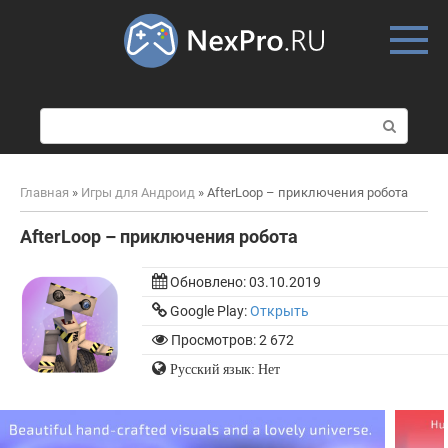
Skip
to
content
П
о
и
с
Главная
»
Игры для Андроид
»
AfterLoop – приключения робота
к
:
AfterLoop – приключения робота
Обновлено:
03.10.2019
Google Play:
Открыть
Просмотров: 2 672
Русский язык: Нет