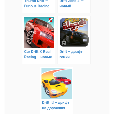
Thumb Drift —
Drift Zone 2 —
Furious Racing –
новый
аркадный
симулятог
симулятор
дрифта на
дрифта
Андроид
Car Drift X Real
Drift – дрифт
Racing – новые
гонки
дрифт гонки
Drift It! – дрифт
на дорожках