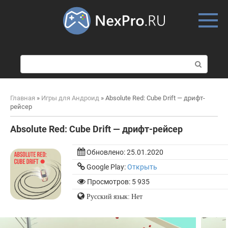
Skip
to
content
П
о
и
с
Главная
»
Игры для Андроид
»
Absolute Red: Cube Drift — дрифт-
к
рейсер
:
Absolute Red: Cube Drift — дрифт-рейсер
Обновлено:
25.01.2020
Google Play:
Открыть
Просмотров: 5 935
Русский язык: Нет