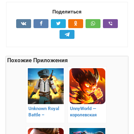
Поделиться
Похожие Приложения
Unknown Royal
UnnyWorld —
Battle –
королевская
остаться в
битва
живых