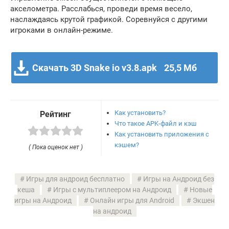
акселометра. Расслабься, проведи время весело,
наслаждаясь крутой графикой. Соревнуйся с другими
игроками в онлайн-режиме.
Скачать 3D Snake io v3.8.apk
25,5 Мб
Как установить?
Рейтинг
Что такое APK-файл и кэш
Как установить приложения с
кэшем?
( Пока оценок нет )
Игры для андроид бесплатно
Игры на Андроид без
кеша
Игры с мультиплеером на Андроид
Новые
игры на Андроид
Онлайн игры для Android
Экшен
на андроид