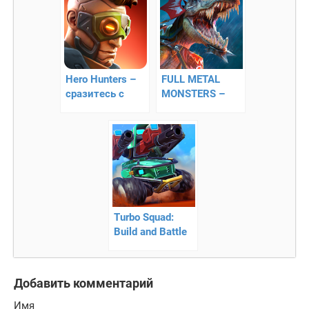
Hero Hunters –
FULL METAL
сразитесь с
MONSTERS –
врагами
многопользовательский
пост
апокалиптический
экшен
Turbo Squad:
Build and Battle
— конструктор
боевых машин
Добавить комментарий
Имя