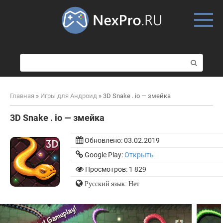
Skip
to
content
П
о
и
с
Главная
»
Игры для Андроид
»
3D Snake . io — змейка
к
:
3D Snake . io — змейка
Обновлено:
03.02.2019
Google Play:
Открыть
Просмотров: 1 829
Русский язык: Нет