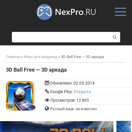
Skip
to
content
П
о
и
с
Главная
»
Игры для Андроид
»
3D Ball Free — 3D аркада
к
:
3D Ball Free — 3D аркада
Обновлено:
02.05.2014
Google Play:
Открыть
Просмотров: 12 865
Русский язык: не известно