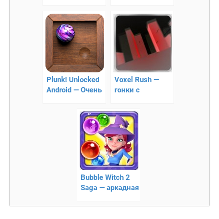
физическая
— Интересная
головоломка
головоломка
Plunk! Unlocked
Voxel Rush —
Android — Очень
гонки с
интересная
акселерометром
игра!
Bubble Witch 2
Saga — аркадная
головоломка