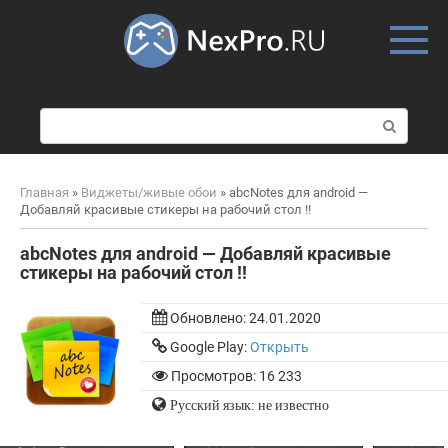
Skip
to
content
П
о
и
с
Главная
»
Виджеты/живые обои
»
abcNotes для android —
к
Добавляй красивые стикеры на рабочий стол !!
:
abcNotes для android — Добавляй красивые
стикеры на рабочий стол !!
Обновлено:
24.01.2020
Google Play:
Открыть
Просмотров: 16 233
Русский язык: не известно