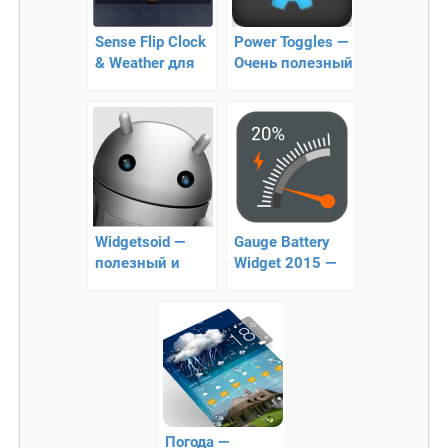
Sense Flip Clock
Power Toggles —
& Weather для
Очень полезный
Android —
виджет
Красивые часы
и погода в одном
виджете
Widgetsoid —
Gauge Battery
полезный и
Widget 2015 —
удобный
виджет
виджет
батарейки
Погода —