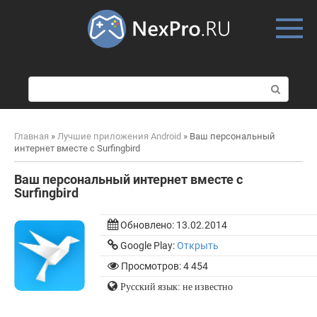
Skip
to
content
П
о
и
с
Главная
»
Лучшие приложения Android
»
Ваш персональный
к
интернет вместе с Surfingbird
:
Ваш персональный интернет вместе с
Surfingbird
Обновлено:
13.02.2014
Google Play:
Открыть
Просмотров: 4 454
Русский язык: не известно