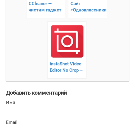
CCleaner —
Сайт
чистим гаджет
«Одноклассники»
от мусора
дает
возможность
быть в курсе
событий
instaShot Video
Editor No Crop –
как наилучше
показать себя в
Instagram
Добавить комментарий
Имя
Email