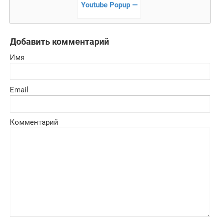
Youtube Popup —
отличный плеер
для youtube с
плавающим
Добавить комментарий
окном
Имя
Email
Комментарий