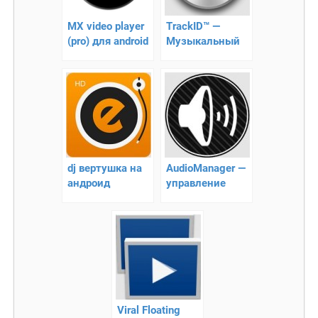
MX video player
TrackID™ —
(pro) для android
Музыкальный
проигрыватель
для Android
dj вертушка на
AudioManager —
андроид
управление
громкостью на
андроид
Viral Floating