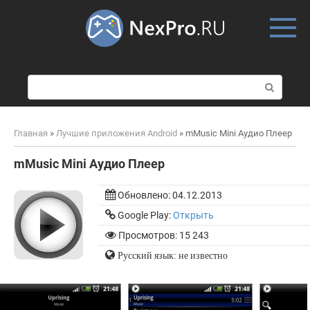
Skip
to
content
П
о
и
с
Главная
»
Лучшие приложения Android
»
mMusic Mini Аудио Плеер
к
:
mMusic Mini Аудио Плеер
Обновлено:
04.12.2013
Google Play:
Открыть
Просмотров: 15 243
Русский язык: не известно