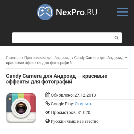
Skip
to
content
П
о
и
с
Главная
»
Программы для Андроид
»
Candy Camera для Андроид —
к
красивые эффекты для фотографий
:
Candy Camera для Андроид — красивые
эффекты для фотографий
Обновлено:
27.12.2013
Google Play:
Открыть
Просмотров: 81 020
Русский язык: не известно