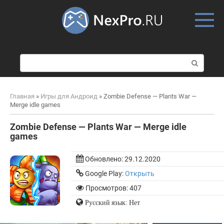
Skip
to
content
П
о
и
с
Главная
»
Игры для Андроид
»
Zombie Defense — Plants War —
к
Merge idle games
:
Zombie Defense — Plants War — Merge idle
games
Обновлено:
29.12.2020
Google Play:
Открыть
Просмотров: 407
Русский язык: Нет