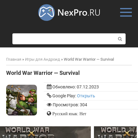
Skip
to
content
П
о
и
с
Главная
»
Игры для Андроид
»
World War Warrior — Survival
к
:
World War Warrior — Survival
Обновлено:
07.12.2023
Google Play:
Открыть
Просмотров: 304
Русский язык: Нет