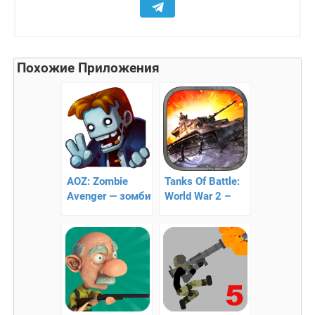
Похожие Приложения
AOZ: Zombie
Tanks Of Battle:
Avenger — зомби
World War 2 –
стрелялка
танки на тропе
войны