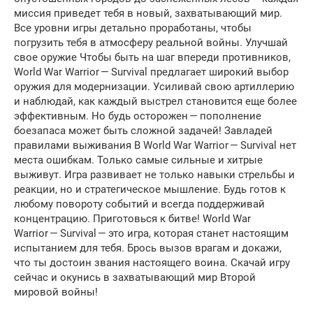
миссия приведет тебя в новый, захватывающий мир.
Все уровни игры детально проработаны, чтобы
погрузить тебя в атмосферу реальной войны. Улучшай
свое оружие Чтобы быть на шаг впереди противников,
World War Warrior — Survival предлагает широкий выбор
оружия для модернизации. Усиливай свою артиллерию
и наблюдай, как каждый выстрел становится еще более
эффективным. Но будь осторожен — пополнение
боезапаса может быть сложной задачей! Завладей
правилами выживания В World War Warrior — Survival нет
места ошибкам. Только самые сильные и хитрые
выживут. Игра развивает не только навыки стрельбы и
реакции, но и стратегическое мышление. Будь готов к
любому повороту событий и всегда поддерживай
концентрацию. Приготовься к битве! World War
Warrior — Survival — это игра, которая станет настоящим
испытанием для тебя. Брось вызов врагам и докажи,
что ты достоин звания настоящего воина. Скачай игру
сейчас и окунись в захватывающий мир Второй
мировой войны!