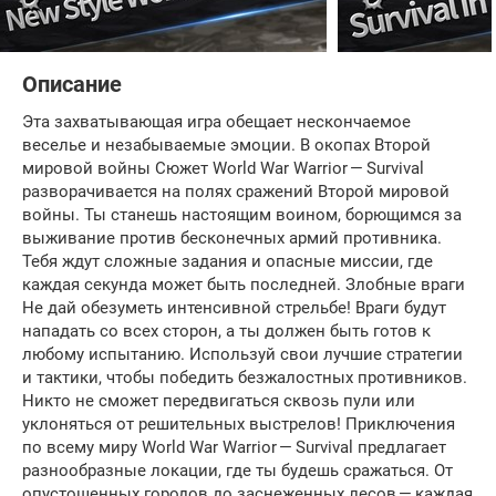
Описание
Эта захватывающая игра обещает нескончаемое
веселье и незабываемые эмоции. В окопах Второй
мировой войны Сюжет World War Warrior — Survival
разворачивается на полях сражений Второй мировой
войны. Ты станешь настоящим воином, борющимся за
выживание против бесконечных армий противника.
Тебя ждут сложные задания и опасные миссии, где
каждая секунда может быть последней. Злобные враги
Не дай обезуметь интенсивной стрельбе! Враги будут
нападать со всех сторон, а ты должен быть готов к
любому испытанию. Используй свои лучшие стратегии
и тактики, чтобы победить безжалостных противников.
Никто не сможет передвигаться сквозь пули или
уклоняться от решительных выстрелов! Приключения
по всему миру World War Warrior — Survival предлагает
разнообразные локации, где ты будешь сражаться. От
опустошенных городов до заснеженных лесов — каждая