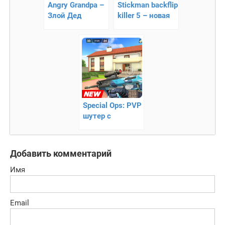
Angry Grandpa –
Stickman backflip
Злой Дед
killer 5 – новая
карьера убийцы
Special Ops: PVP
шутер с
друзьями —
Онлайн Война
Добавить комментарий
Имя
Email