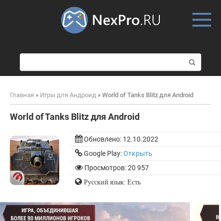
Skip
to
content
П
о
и
с
Главная
»
Игры для Андроид
»
World of Tanks Blitz для Android
к
:
World of Tanks Blitz для Android
Обновлено:
12.10.2022
Google Play:
Открыть
Просмотров: 20 957
Русский язык: Есть