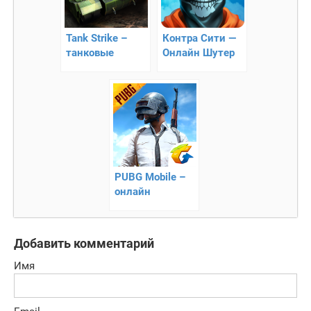
Tank Strike –
Контра Сити —
танковые
Онлайн Шутер
сражения на
андроид!
PUBG Mobile –
онлайн
выживание на
острове
Добавить комментарий
Имя