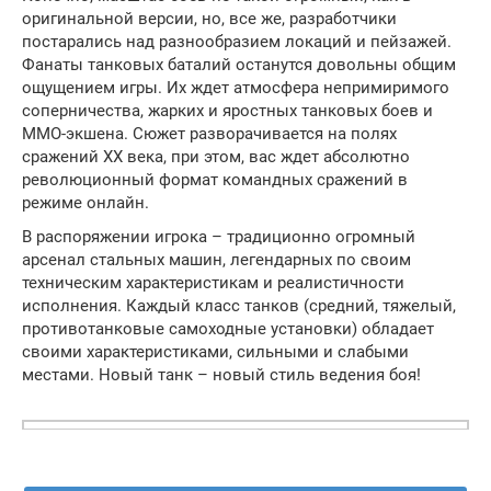
оригинальной версии, но, все же, разработчики
постарались над разнообразием локаций и пейзажей.
Фанаты танковых баталий останутся довольны общим
ощущением игры. Их ждет атмосфера непримиримого
соперничества, жарких и яростных танковых боев и
MMO-экшена. Сюжет разворачивается на полях
сражений ХХ века, при этом, вас ждет абсолютно
революционный формат командных сражений в
режиме онлайн.
В распоряжении игрока – традиционно огромный
арсенал стальных машин, легендарных по своим
техническим характеристикам и реалистичности
исполнения. Каждый класс танков (средний, тяжелый,
противотанковые самоходные установки) обладает
своими характеристиками, сильными и слабыми
местами. Новый танк – новый стиль ведения боя!
Кэш к игре World of Tanks Blitz: загружается через
приложение!