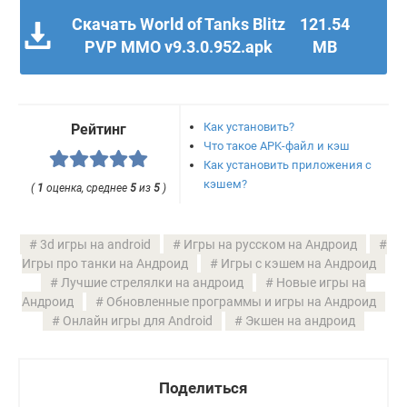
Скачать World of Tanks Blitz
121.54
PVP MMO v9.3.0.952.apk
MB
Как установить?
Рейтинг
Что такое APK-файл и кэш
Как установить приложения с
кэшем?
(
1
оценка, среднее
5
из
5
)
3d игры на android
Игры на русском на Андроид
Игры про танки на Андроид
Игры с кэшем на Андроид
Лучшие стрелялки на андроид
Новые игры на
Андроид
Обновленные программы и игры на Андроид
Онлайн игры для Android
Экшен на андроид
Поделиться