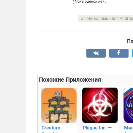
( Пока оценок нет )
Головоломки для Androi
По
Похожие Приложения
Creature
Plague Inc. —
Мил