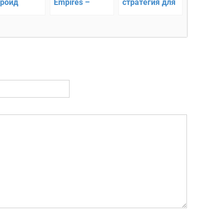
роид
Empires –
стратегия для
головоломка
Android