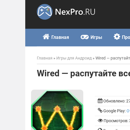
Skip
to
content
Главная
Игры
Пр
Главная
»
Игры для Андроид
»
Wired — распутайт
Wired — распутайте вс
Обновлено:
2
Google Play:
О
Просмотров: 