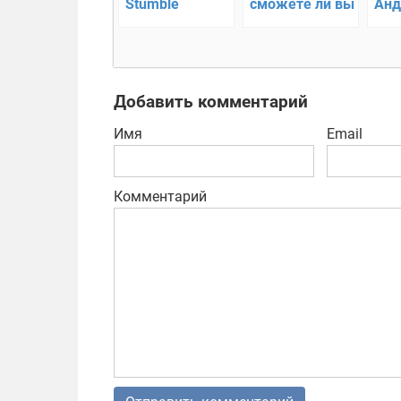
Stumble
сможете ли вы
Анд
Android –
заразить весь
интересная
мир?
игра с
реальной
Добавить комментарий
физикой!
Имя
Email
Комментарий