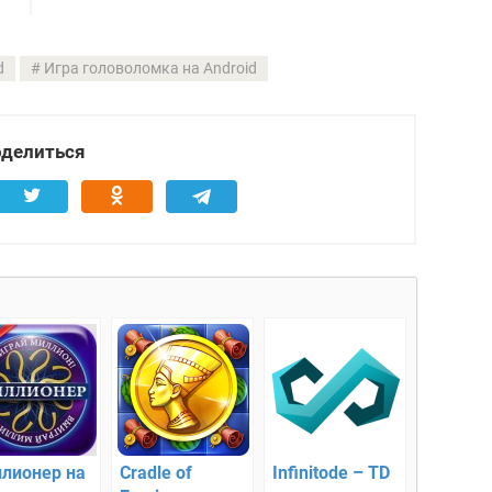
d
Игра головоломка на Android
делиться
лионер на
Cradle of
Infinitode – TD