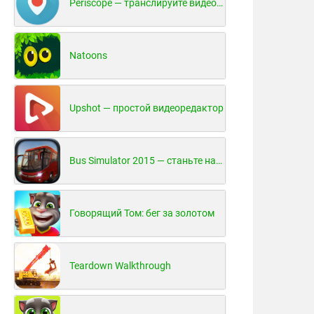
Periscope — транслируйте видео в реальном времени!
Natoons
Upshot — простой видеоредактор
Bus Simulator 2015 — станьте настоящим водителем автобуса!
Говорящий Том: бег за золотом
Teardown Walkthrough