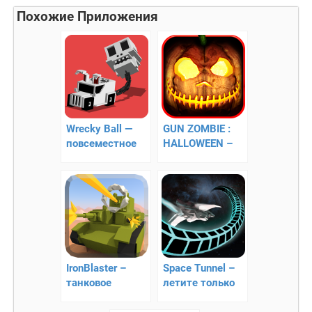
Похожие Приложения
Wrecky Ball —
GUN ZOMBIE :
повсеместное
HALLOWEEN –
крушение
уничтожаем
зомби!
IronBlaster –
Space Tunnel –
танковое
летите только
противостояние
вперед