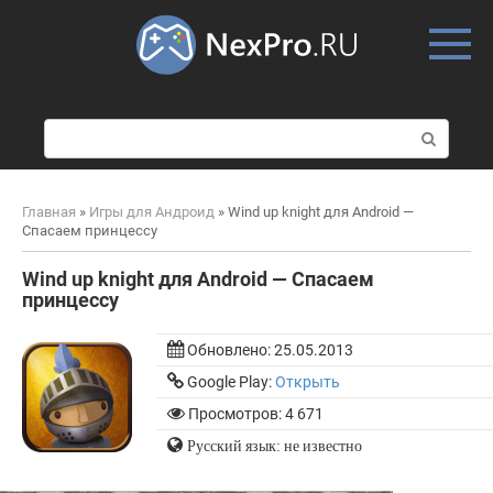
Skip
to
content
П
о
и
с
Главная
»
Игры для Андроид
»
Wind up knight для Android —
к
Спасаем принцессу
:
Wind up knight для Android — Спасаем
принцессу
Обновлено:
25.05.2013
Google Play:
Открыть
Просмотров: 4 671
Русский язык: не известно