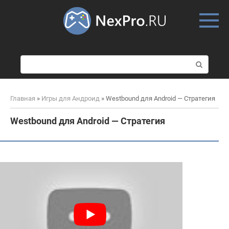
Skip
to
content
П
о
и
с
Главная
»
Игры для Андроид
»
Westbound для Android — Стратегия
к
:
Westbound для Android — Стратегия