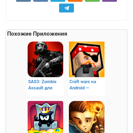
Похожие Приложения
SAS3: Zombie
Craft wars на
Assault для
Android —
Android —
Уничтожение
Уничтожай
зомби
зомби!!