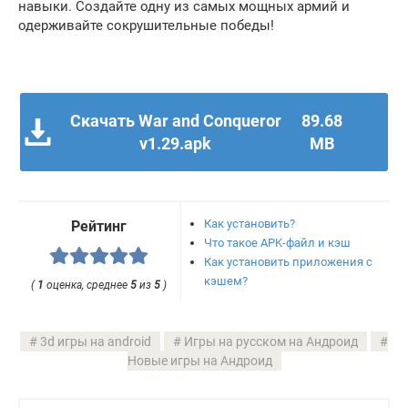
навыки. Создайте одну из самых мощных армий и
одерживайте сокрушительные победы!
Скачать War and Conqueror
89.68
v1.29.apk
MB
Как установить?
Рейтинг
Что такое APK-файл и кэш
Как установить приложения с
кэшем?
(
1
оценка, среднее
5
из
5
)
3d игры на android
Игры на русском на Андроид
Новые игры на Андроид