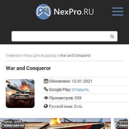
Skip
to
content
П
о
и
с
Главная
»
Игры для Андроид
»
War and Conqueror
к
:
War and Conqueror
Обновлено:
12.01.2021
Google Play:
Открыть
Просмотров: 339
Русский язык: Есть