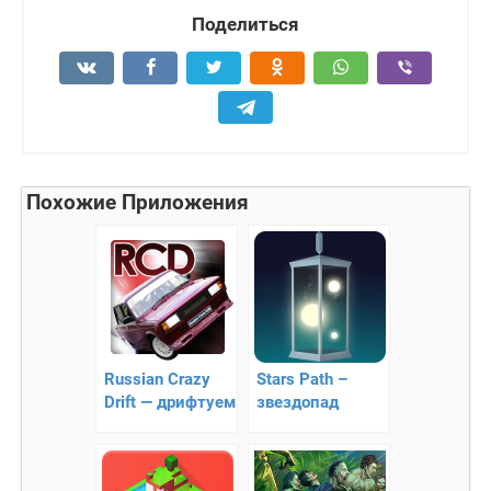
Поделиться
Похожие Приложения
Russian Crazy
Stars Path –
Drift — дрифтуем
звездопад
на Российских
среди ночи
автомобилях