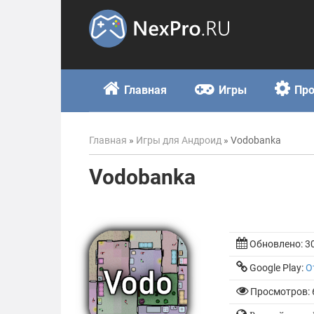
Skip
to
content
Главная
Игры
Пр
Главная
»
Игры для Андроид
»
Vodobanka
Vodobanka
Обновлено:
3
Google Play:
О
Просмотров: 