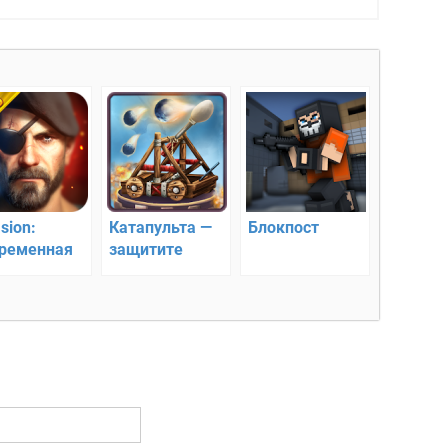
sion:
Катапульта —
Блокпост
ременная
защитите
ерия
башню и замок