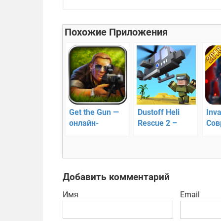
Похожие Приложения
Get the Gun —
Dustoff Heli
Inva
онлайн-
Rescue 2 –
Сов
шутеров
управляйте
Имп
спасательным
вертолетом
Добавить комментарий
Имя
Email