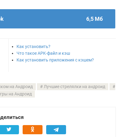
pk
6,5 Мб
Как установить?
Что такое APK-файл и кэш
Как установить приложения с кэшем?
ском на Андроид
Лучшие стрелялки на андроид
гры на Андроид
делиться