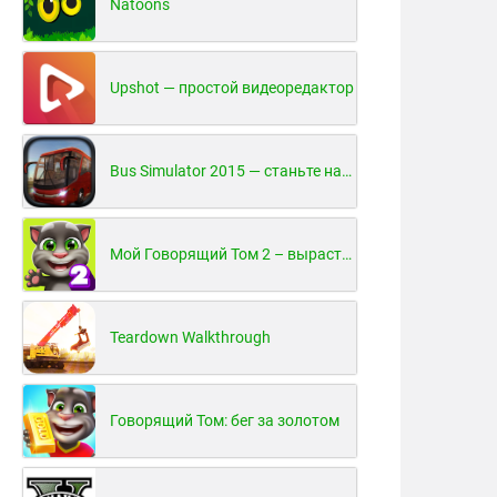
Natoons
Upshot — простой видеоредактор
Bus Simulator 2015 — станьте настоящим водителем автобуса!
Мой Говорящий Том 2 – вырасти и воспитай своего котенка
Teardown Walkthrough
Говорящий Том: бег за золотом