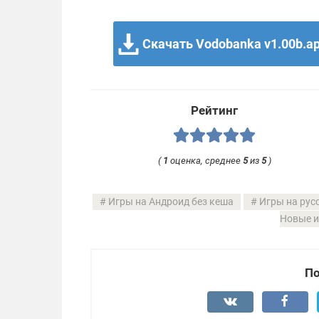
Скачать Vodobanka v1.00b.a
Рейтинг
(
1
оценка, среднее
5
из
5
)
Игры на Андроид без кеша
Игры на рус
Новые и
По