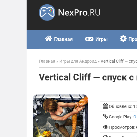
Skip
to
content
Главная
Игры
Пр
Главная
»
Игры для Андроид
»
Vertical Cliff — сп
Vertical Cliff — спуск 
Обновлено:
1
Google Play:
О
Просмотров: 