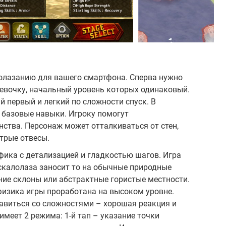
калолазанию для вашего смартфона. Сперва нужно
евочку, начальный уровень которых одинаковый.
 первый и легкий по сложности спуск. В
 базовые навыки. Игроку помогут
ства. Персонаж может отталкиваться от стен,
стрые отвесы.
фика с детализацией и гладкостью шагов. Игра
калолаза заносит то на обычные природные
мние склоны или абстрактные гористые местности.
физика игры проработана на высоком уровне.
авиться со сложностями – хорошая реакция и
имеет 2 режима: 1-й тап – указание точки