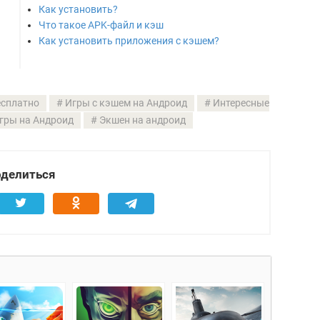
Как установить?
Что такое APK-файл и кэш
Как установить приложения с кэшем?
есплатно
Игры с кэшем на Андроид
Интересные
гры на Андроид
Экшен на андроид
делиться