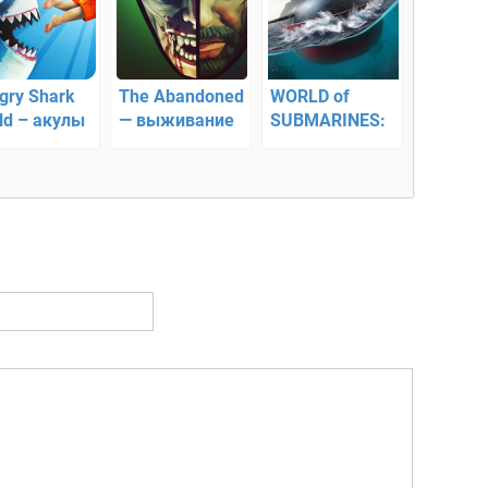
gry Shark
The Abandoned
WORLD of
ld – акулы
— выживание
SUBMARINES:
т новую
военный ММО
тву!
3Д шутер