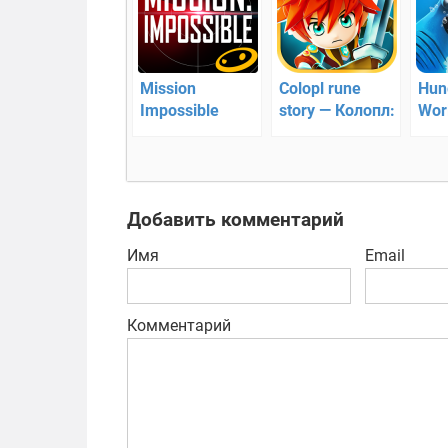
Mission
Colopl rune
Hun
Impossible
story — Колопл:
Wor
RogueNation —
Рунная история
ищу
новый 3D
жер
экшен
Добавить комментарий
Имя
Email
Комментарий