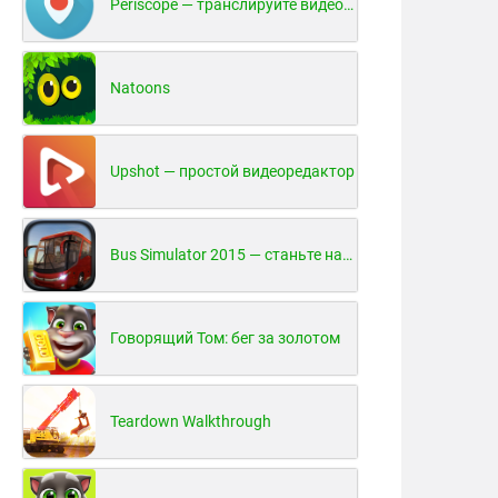
Periscope — транслируйте видео в реальном времени!
Natoons
Upshot — простой видеоредактор
Bus Simulator 2015 — станьте настоящим водителем автобуса!
Говорящий Том: бег за золотом
Teardown Walkthrough