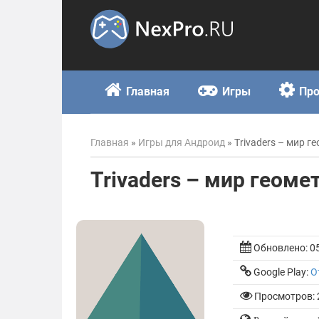
Skip
to
content
Главная
Игры
Пр
Главная
»
Игры для Андроид
»
Trivaders – мир г
Trivaders – мир геоме
Обновлено:
0
Google Play:
О
Просмотров: 