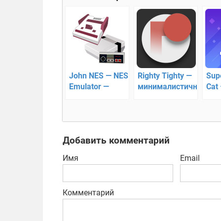
John NES — NES
Righty Tighty —
Sup
Emulator —
минималистичная
Cat 
эмулятор
аркада
пут
денди на
кот
Android
Добавить комментарий
Имя
Email
Комментарий