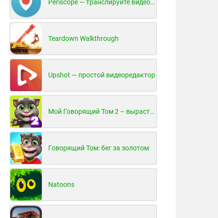
Periscope — транслируйте видео в реальном времени!
Teardown Walkthrough
Upshot — простой видеоредактор
Мой Говорящий Том 2 – вырасти и воспитай своего котенка
Говорящий Том: бег за золотом
Natoons