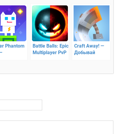
er Phantom
Battle Balls: Epic
Craft Away! —
–
Multiplayer PvP
Добывай
ешествие
– уничтожьте
ресурсы
енка
соперников