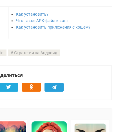
Как установить?
Что такое APK-файл и кэш
Как установить приложения с кэшем?
id
Стратегии на Андроид
делиться