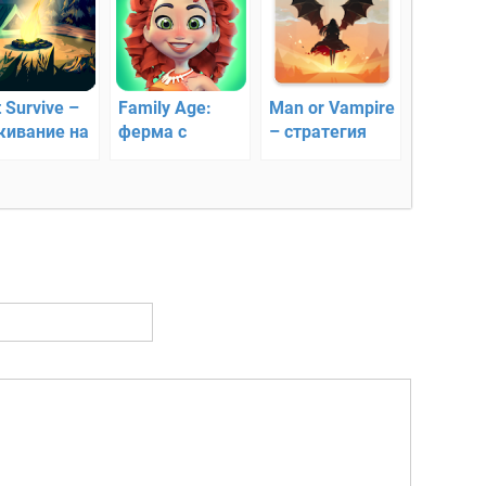
 Survive –
Family Age:
Man or Vampire
ивание на
ферма с
– стратегия
рове
сюжетом для
нового
всей семьи
формата RPG