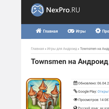
Skip
to
content
Главная
Игры
Пр
Главная
»
Игры для Андроид
»
Townsmen на Анд
Townsmen на Андроид
Обновлено:
06.04.
Google Play:
Откры
Просмотров: 14 08
Русский язык: не из