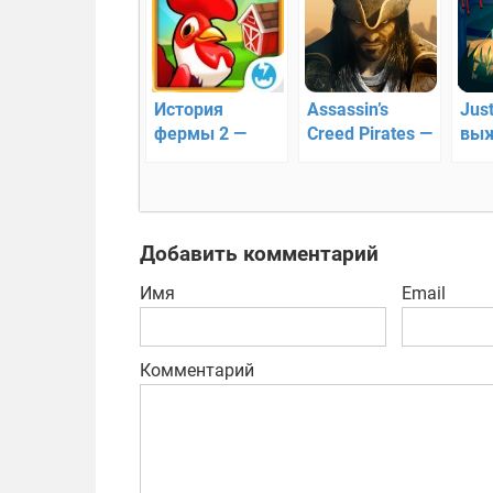
История
Assassin’s
Just
фермы 2 —
Creed Pirates —
выж
создай ферму
закат
ост
мечты!!
пиратства
Добавить комментарий
Имя
Email
Комментарий