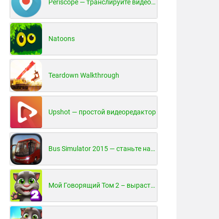
Periscope — транслируйте видео в реальном времени!
Natoons
Teardown Walkthrough
Upshot — простой видеоредактор
Bus Simulator 2015 — станьте настоящим водителем автобуса!
Мой Говорящий Том 2 – вырасти и воспитай своего котенка