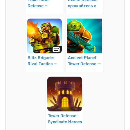
Defense –
сражайтесь с
защитите поезд
бесконечными
потоками
врагов!
Blitz Brigade:
Ancient Planet
Rival Tactics –
Tower Defense —
военная битва в
стратегия
онлайн режиме
Tower Defense:
Syndicate Heroes
TD – борьба за