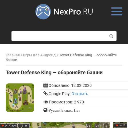
Skip
to
content
П
о
и
с
Главная
»
Игры для Андроид
»
Tower Defense King — обороняйте
к
башни
:
Tower Defense King — обороняйте башни
Обновлено:
12.02.2020
Google Play:
Открыть
Просмотров: 2 970
Русский язык: Нет