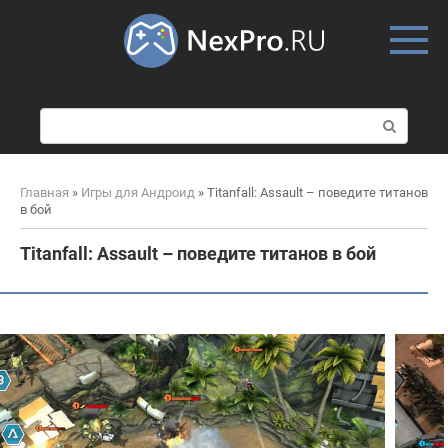
Skip
to
content
П
о
и
с
Главная
»
Игры для Андроид
»
Titanfall: Assault – поведите титанов
к
в бой
:
Titanfall: Assault – поведите титанов в бой