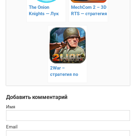
The Onion
MechCom 2 – 3D
Knights — Лук
RTS — стратегия
Рыцари
в реальном
времени
2War –
стратегия по
завоеванию
мира
Добавить комментарий
Имя
Email