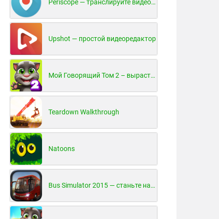
Periscope — транслируйте видео в реальном времени!
Upshot — простой видеоредактор
Мой Говорящий Том 2 – вырасти и воспитай своего котенка
Teardown Walkthrough
Natoons
Bus Simulator 2015 — станьте настоящим водителем автобуса!