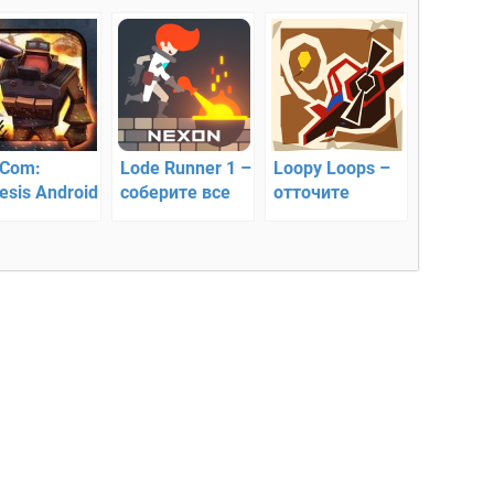
Com:
Lode Runner 1 –
Loopy Loops –
esis Android
соберите все
отточите
овый экшен
золото
воздушные
трюки