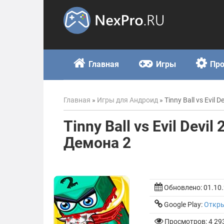
Skip
to
content
Главная
Игры
Пр
Главная
»
Игры для Андроид
»
Tinny Ball vs Evil
Tinny Ball vs Evil Dev
Демона 2
Обновлено:
01.10
Google Play:
Откр
Просмотров: 4 29