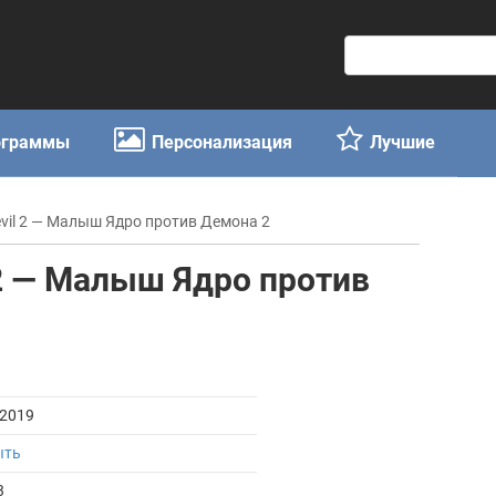
П
о
и
с
ограммы
Персонализация
Лучшие
к
:
 Devil 2 — Малыш Ядро против Демона 2
il 2 — Малыш Ядро против
.2019
ыть
3