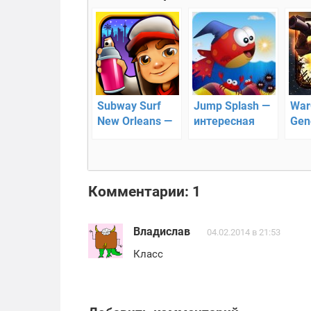
Subway Surf
Jump Splash —
War
New Orleans —
интересная
Gen
это очередное
аркада
— н
обновление
самого
популярного
Комментарии: 1
раннер.
Владислав
04.02.2014 в 21:53
Класс