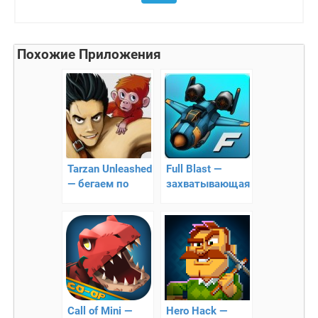
Похожие Приложения
Tarzan Unleashed
Full Blast —
— бегаем по
захватывающая
джунгям
аркады
Call of Mini —
Hero Hack —