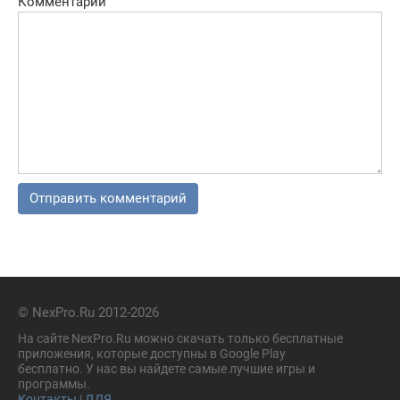
Комментарий
© NexPro.Ru 2012-2026
На сайте NexPro.Ru можно скачать только бесплатные
приложения, которые доступны в Google Play
бесплатно. У нас вы найдете самые лучшие игры и
программы.
Контакты
|
ДЛЯ