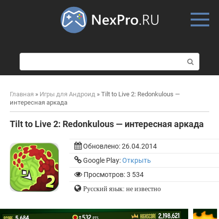
Skip
to
content
П
о
и
с
Главная
»
Игры для Андроид
»
Tilt to Live 2: Redonkulous —
к
интересная аркада
:
Tilt to Live 2: Redonkulous — интересная аркада
Обновлено:
26.04.2014
Google Play:
Открыть
Просмотров: 3 534
Русский язык: не известно