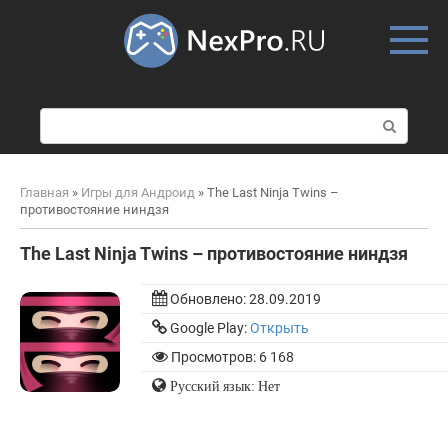
Skip
to
content
П
о
и
с
Главная
»
Игры для Андроид
»
The Last Ninja Twins –
к
противостояние ниндзя
:
The Last Ninja Twins – противостояние ниндзя
Обновлено:
28.09.2019
Google Play:
Открыть
Просмотров: 6 168
Русский язык: Нет