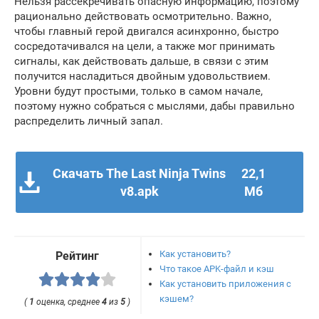
Нельзя рассекречивать опасную информацию, поэтому
рационально действовать осмотрительно. Важно,
чтобы главный герой двигался асинхронно, быстро
сосредотачивался на цели, а также мог принимать
сигналы, как действовать дальше, в связи с этим
получится насладиться двойным удовольствием.
Уровни будут простыми, только в самом начале,
поэтому нужно собраться с мыслями, дабы правильно
распределить личный запал.
Скачать The Last Ninja Twins
22,1
v8.apk
Мб
Как установить?
Рейтинг
Что такое APK-файл и кэш
Как установить приложения с
кэшем?
(
1
оценка, среднее
4
из
5
)