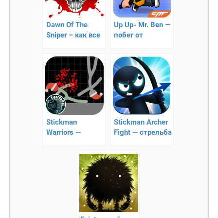
Dawn Of The
Up Up- Mr. Ben —
Sniper – как все
побег от
происходит во
опасности на
время
фабрике
апокалипсиса
лимонада
Stickman
Stickman Archer
Warriors —
Fight — стрельба
жестокий
из лука
файтинг!