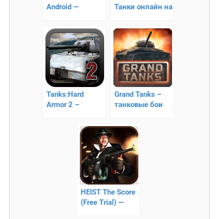
Android —
Танки онлайн на
танчики на
Андроид
Android!!
Tanks:Hard
Grand Tanks –
Armor 2 –
танковые бои
уничтожайте
вражеские
танки!
HEIST The Score
(Free Trial) —
ограбление