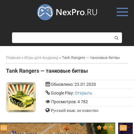
Skip
to
content
П
о
и
с
Главная
»
Игры для Андроид
»
Tank Rangers — танковые битвы
к
:
Tank Rangers — танковые битвы
Обновлено:
23.01.2020
Google Play:
Открыть
Просмотров: 4 782
Русский язык: не известно