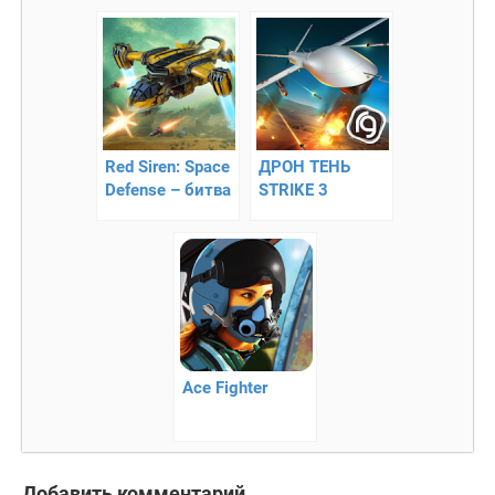
гоблинами
сражениях
Red Siren: Space
ДРОН ТЕНЬ
Defense – битва
STRIKE 3
Сирен и
космических
врагов
Ace Fighter
Добавить комментарий