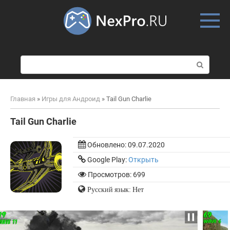
Skip
to
content
П
о
и
с
Главная
»
Игры для Андроид
»
Tail Gun Charlie
к
:
Tail Gun Charlie
Обновлено:
09.07.2020
Google Play:
Открыть
Просмотров: 699
Русский язык: Нет