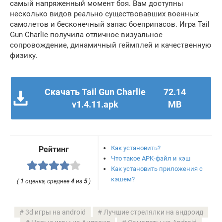
самый напряженный момент боя. Вам доступны
несколько видов реально существовавших военных
самолетов и бесконечный запас боеприпасов. Игра Tail
Gun Charlie получила отличное визуальное
сопровождение, динамичный геймплей и качественную
физику.
Скачать Tail Gun Charlie
72.14
v1.4.11.apk
MB
Как установить?
Рейтинг
Что такое APK-файл и кэш
Как установить приложения с
кэшем?
(
1
оценка, среднее
4
из
5
)
3d игры на android
Лучшие стрелялки на андроид