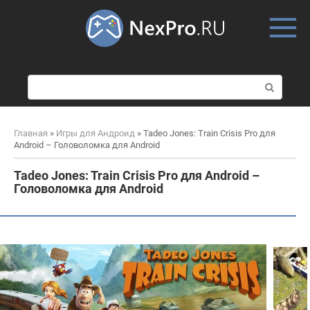
Skip
to
content
П
о
и
с
Главная
»
Игры для Андроид
»
Tadeo Jones: Train Crisis Pro для
к
Android – Головоломка для Android
:
Tadeo Jones: Train Crisis Pro для Android –
Головоломка для Android