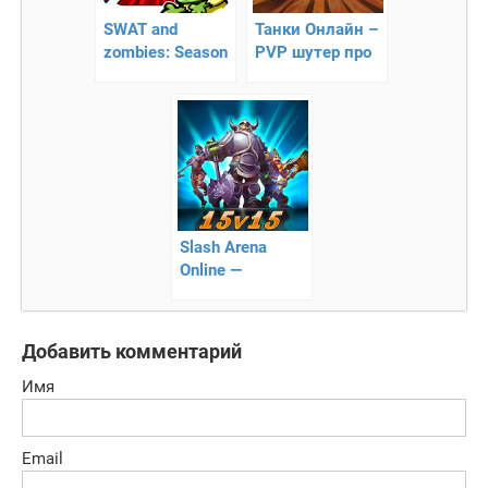
SWAT and
Танки Онлайн –
zombies: Season
PVP шутер про
2 – командная
танки
борьба с зомби
Slash Arena
Online —
фантастические
битвы на арене
Добавить комментарий
Имя
Email