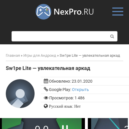
Skip
to
content
П
о
и
с
Главная
»
Игры для Андроид
»
Sw1pe Lite — увлекательная аркад
к
:
Sw1pe Lite — увлекательная аркад
Обновлено:
23.01.2020
Google Play:
Открыть
Просмотров: 1 486
Русский язык: Нет