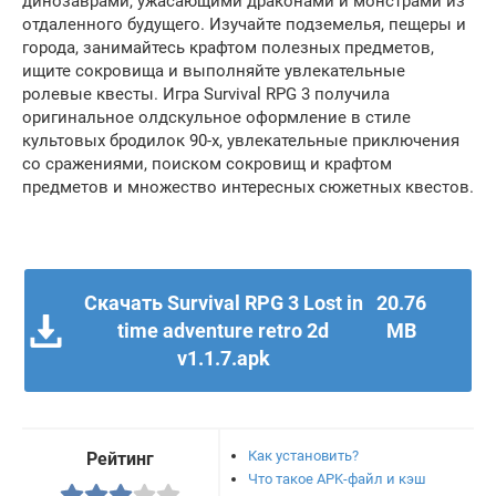
динозаврами, ужасающими драконами и монстрами из
отдаленного будущего. Изучайте подземелья, пещеры и
города, занимайтесь крафтом полезных предметов,
ищите сокровища и выполняйте увлекательные
ролевые квесты. Игра Survival RPG 3 получила
оригинальное олдскульное оформление в стиле
культовых бродилок 90-х, увлекательные приключения
со сражениями, поиском сокровищ и крафтом
предметов и множество интересных сюжетных квестов.
Скачать Survival RPG 3 Lost in
20.76
time adventure retro 2d
MB
v1.1.7.apk
Как установить?
Рейтинг
Что такое APK-файл и кэш