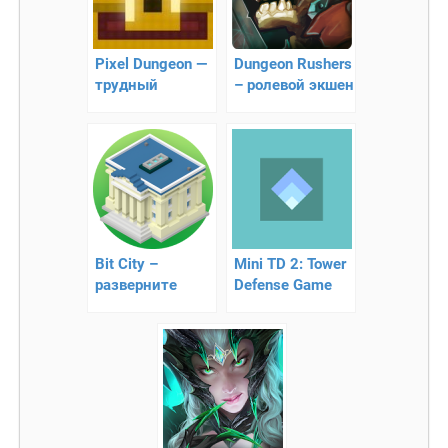
Pixel Dungeon —
Dungeon Rushers
трудный
– ролевой экшен
«рогалик»
Bit City –
Mini TD 2: Tower
разверните
Defense Game
большую
стройку