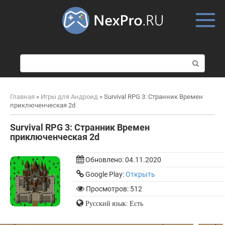
Skip
to
content
П
о
и
с
Главная
»
Игры для Андроид
»
Survival RPG 3: Странник Времен
к
приключенческая 2d
:
Survival RPG 3: Странник Времен
приключенческая 2d
Обновлено:
04.11.2020
Google Play:
Открыть
Просмотров: 512
Русский язык: Есть