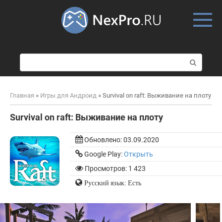
Skip
to
content
П
о
и
с
Главная
»
Игры для Андроид
»
Survival on raft: Выживание на плоту
к
:
Survival on raft: Выживание на плоту
Обновлено:
03.09.2020
Google Play:
Открыть
Просмотров: 1 423
Русский язык: Есть