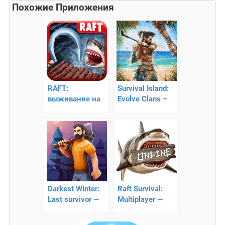
Похожие Приложения
RAFT:
Survival Island:
выживание на
Evolve Clans –
плоту
непростое
выживание
Darkest Winter:
Raft Survival:
Last survivor —
Multiplayer —
игра на
игра на
выживание!
выживание.