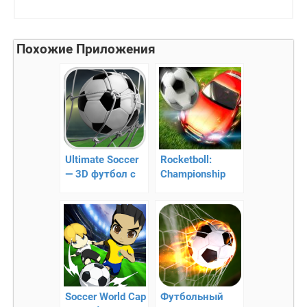
Похожие Приложения
Ultimate Soccer
Rocketboll:
— 3D футбол с
Championship
очень простым
Cup – сочетание
управлением
скорости и
футбола
Soccer World Cap
Футбольный