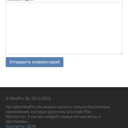
© NexPro.Ru 2012-2026
На сайте NexPro.Ru можно скачать только бесплатные
приложения, которые доступны в Google Play
бесплатно. У нас вы найдете самые лучшие игры и
программы.
Контакты
|
ДЛЯ