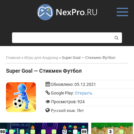
Skip
to
content
П
о
и
с
Главная
»
Игры для Андроид
»
Super Goal — Стикмен Футбол
к
:
Super Goal — Стикмен Футбол
Обновлено:
05.12.2021
Google Play:
Открыть
Просмотров: 924
Русский язык: Нет