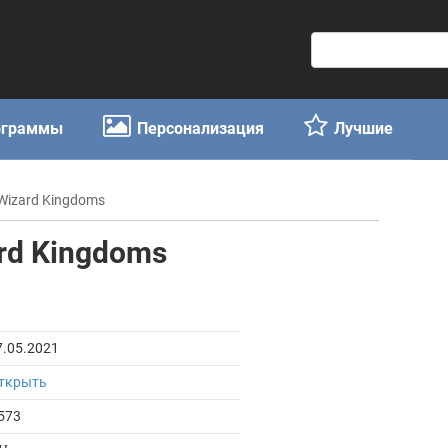
П
о
и
с
ограммы
Персонализация
Лучшие
к
:
Wizard Kingdoms
rd Kingdoms
7.05.2021
ткрыть
573