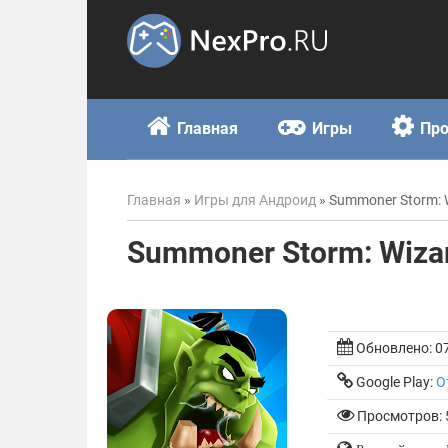
Skip
to
content
Главная
Игры
Пр
Главная
»
Игры для Андроид
»
Summoner Storm: 
Summoner Storm: Wiza
Обновлено:
0
Google Play:
О
Просмотров: 