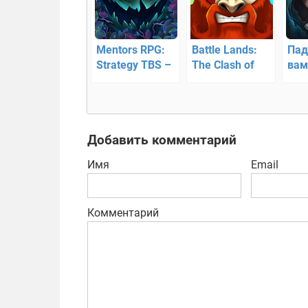
Mentors RPG:
Battle Lands:
Пад
Strategy TBS –
The Clash of
вам
приключения в
Epic Heroes —
Нач
старом стиле
ролевая игра с
элементами
стратегии
Добавить комментарий
Имя
Email
Комментарий