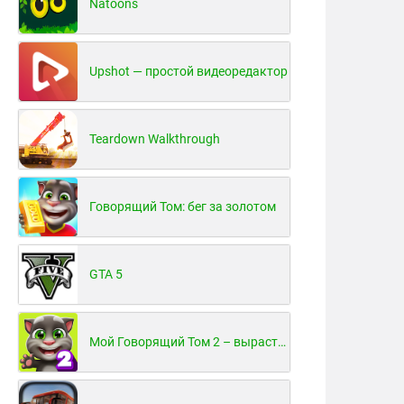
Natoons
Upshot — простой видеоредактор
Teardown Walkthrough
Говорящий Том: бег за золотом
GTA 5
Мой Говорящий Том 2 – вырасти и воспитай своего котенка