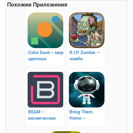
Похожие Приложения
Color Dash – мир
R.I.P. Zombie —
цветных
зомби
элементов
головоломка с
элементами
РПГ
BEAM –
Bring Them
касмическая
Home —
головоломка
космическая
головоломка