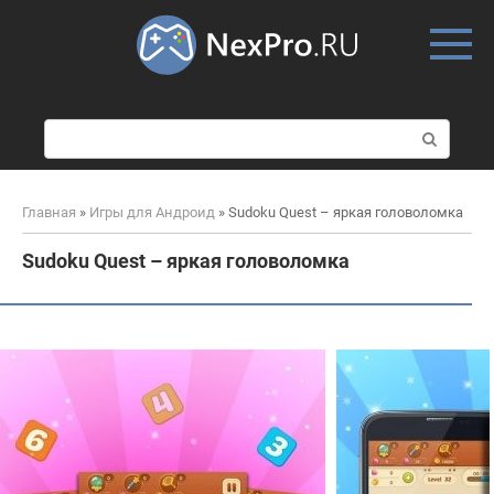
Skip
to
content
П
о
и
с
Главная
»
Игры для Андроид
»
Sudoku Quest – яркая головоломка
к
:
Sudoku Quest – яркая головоломка