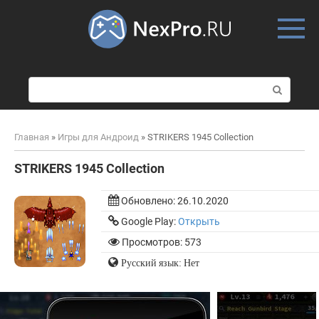
Skip
to
content
П
о
и
с
Главная
»
Игры для Андроид
»
STRIKERS 1945 Collection
к
:
STRIKERS 1945 Collection
Обновлено:
26.10.2020
Google Play:
Открыть
Просмотров: 573
Русский язык: Нет