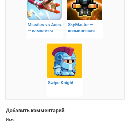
Missiles vs Aces
SkyMaster —
— самолеты
космическая
против ракет
аркада
Swipe Knight
Добавить комментарий
Имя