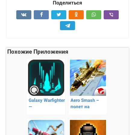
Поделиться
Похожие Приложения
Galaxy Warfighter
Aero Smash –
—
полет на
галактический
самолете
воин