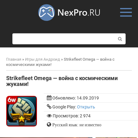
Skip
to
content
П
о
и
с
Главная
»
Игры для Андроид
»
Strikefleet Omega — война с
к
космическими жуками!
:
Strikefleet Omega — война с космическими
жуками!
Обновлено:
14.09.2019
Google Play:
Открыть
Просмотров: 2 974
Русский язык: не известно