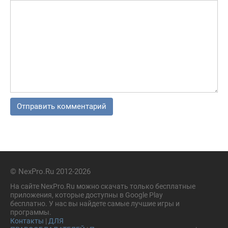
© NexPro.Ru 2012-2026
На сайте NexPro.Ru можно скачать только бесплатные
приложения, которые доступны в Google Play
бесплатно. У нас вы найдете самые лучшие игры и
программы.
Контакты
|
ДЛЯ