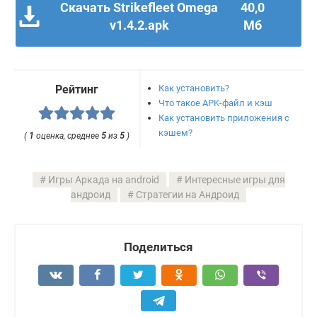
Скачать Strikefleet Omega
40,0
v1.4.2.apk
Мб
Как установить?
Рейтинг
Что такое APK-файл и кэш
Как установить приложения с
кэшем?
(
1
оценка, среднее
5
из
5
)
Игры Аркада на android
Интересные игры для
андроид
Стратегии на Андроид
Поделиться