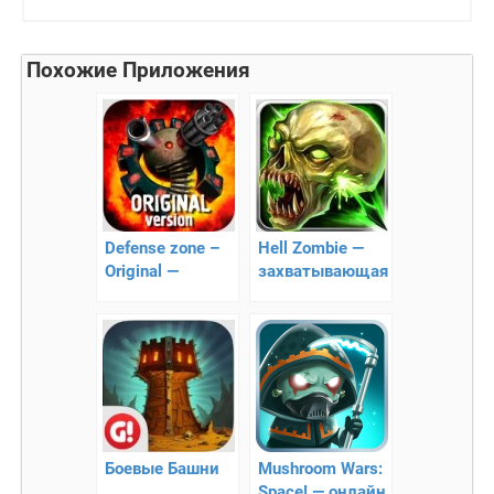
Похожие Приложения
Defense zone –
Hell Zombie —
Original —
захватывающая
построй самую
аркада на
надежную
Android
оборону и
уничтожь врага!
Боевые Башни
Mushroom Wars:
Space! — онлайн