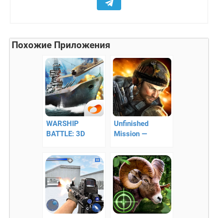
Похожие Приложения
WARSHIP
Unfinished
BATTLE: 3D
Mission —
World War II –
неполное
военные силы
миссия
на тропе
сражения