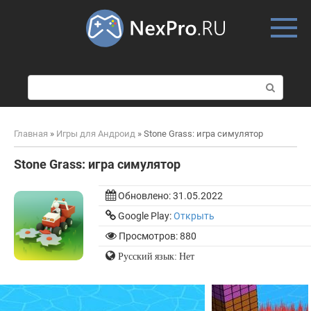
Skip
to
content
П
о
и
с
Главная
»
Игры для Андроид
»
Stone Grass: игра симулятор
к
:
Stone Grass: игра симулятор
Обновлено:
31.05.2022
Google Play:
Открыть
Просмотров: 880
Русский язык: Нет