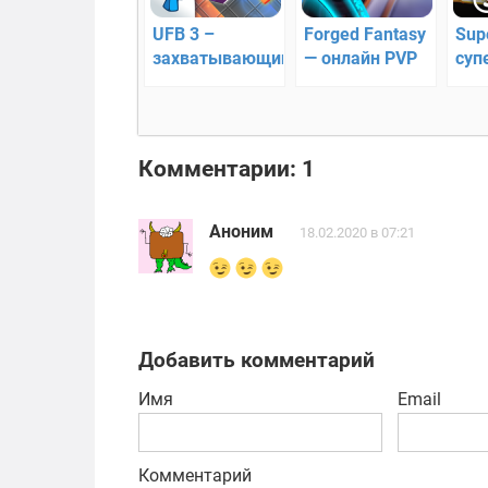
UFB 3 –
Forged Fantasy
Sup
захватывающий
— онлайн PVP
cуп
файтинг
битвы
тан
(он
Комментарии: 1
Аноним
18.02.2020 в 07:21
Добавить комментарий
Имя
Email
Комментарий