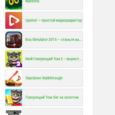
Natoons
Upshot — простой видеоредактор
Bus Simulator 2015 — станьте настоящим водителем автобуса!
Мой Говорящий Том 2 – вырасти и воспитай своего котенка
Teardown Walkthrough
Говорящий Том: бег за золотом