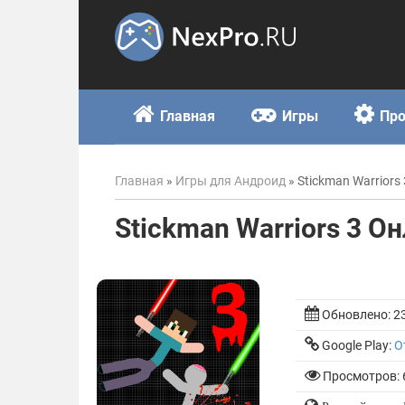
Skip
to
content
Главная
Игры
Пр
Главная
»
Игры для Андроид
»
Stickman Warriors
Stickman Warriors 3 О
Обновлено:
2
Google Play:
О
Просмотров: 