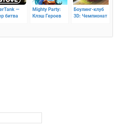
erTank —
Mighty Party:
Боулинг-клуб
ер битва
Клэш Героев
3D: Чемпионат
ков
лайн)